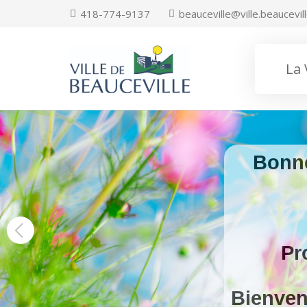
418-774-9137
beauceville@ville.beaucevill
La 
Bonne
Pr
Bienven