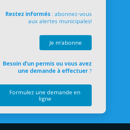
Restez informés
: abonnez-vous
aux alertes municipales!
Je m’abonne
Besoin d’un permis ou vous avez
une demande à effectuer
?
Formulez une demande en
ligne