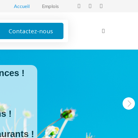
Accueil
Emplois
Contactez-nous
nces !
s !
urants !